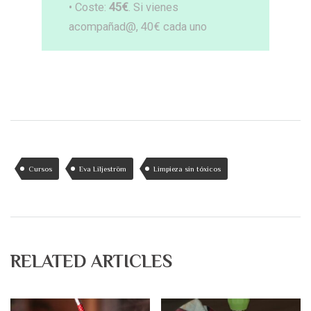
• Coste:
45€
. Si vienes
acompañad@, 40€ cada uno
Cursos
Eva Liljeström
Limpieza sin tóxicos
RELATED ARTICLES